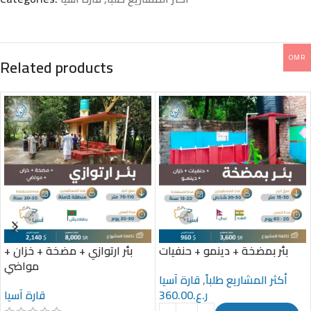
OMR
Related products
بئر بمضخة + دينمو + حنفيات
بئر ارتوازي + مضخة + خزان +
مواضي
قارة آسيا
,
أكثر المشاريع طلباً
قارة آسيا
360.00
ر.ع.