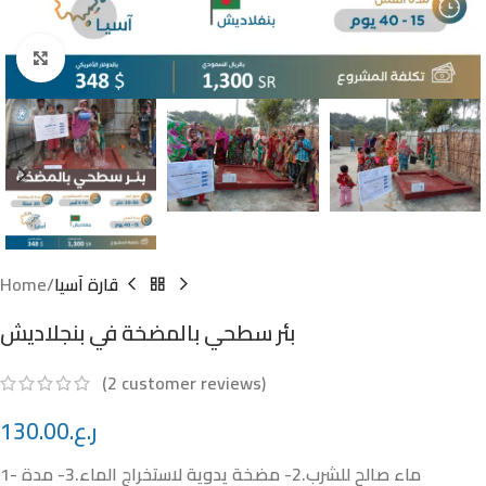
Click to enlarge
Home
قارة آسيا
بئر سطحي بالمضخة في بنجلاديش
(
2
customer reviews)
130.00
ر.ع.
1- ماء صالح للشرب.2- مضخة يدوية لاستخراج الماء.3- مدة