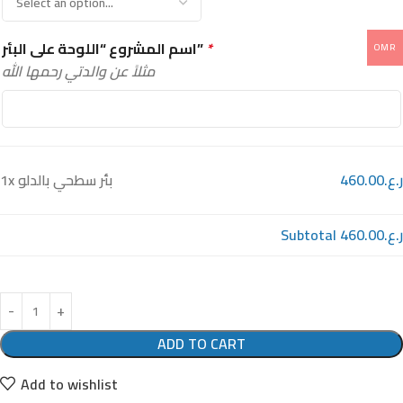
nk Panel
اسم المشروع “اللوحة على البئر”
*
OMR
nk Panel
مثلاً عن والدتي رحمها الله
nk Panel
 Oku
1x
بئر سطحي بالدلو
ر.ع.460.00
nk
nk panel
Subtotal
ر.ع.460.00
nk panel
nk panel
ADD TO CART
nk Panel
Add to wishlist
nk