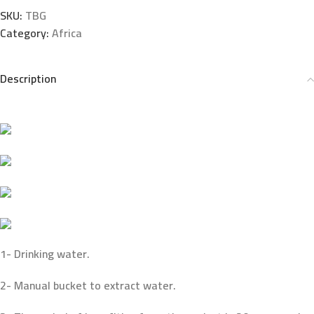
nk panel
SKU:
TBG
Category:
Africa
nk panel
nk Panel
Description
nk panel
nk panel
nk Panel
nk Panel
nk panel
1- Drinking water.
nk panel
2- Manual bucket to extract water.
nk panel