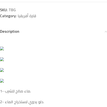
nk
SKU:
TBG
Category:
قارة أفريقيا
nk
nk panel
Description
nk panel
nk
nk
acklink
nk
1- ماء صالح للشرب.
nk
2- دلو يدوي لاستخراج الماء.
nk satın al