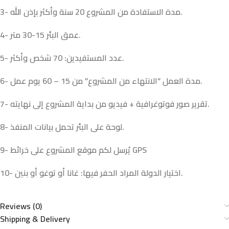
3- مدة الاستفادة من المشروع 20 سنة وأكثر بإذن الله.
nk panel
4- عمق البئر 15-30 متر.
nk panel
5- عدد المستفيدين: 70 شخص وأكثر.
nk panel
6- مدة العمل “الانتهاء من المشروع” من 15 – 60 يوم عمل.
nk panel
7- تقرير صور فوتوغرافية + فيديو من بداية المشروع إلى نهايته.
nk panel
8- لوحة على البئر تحمل بيانات المنفذ.
nk panel
9- يُرسل لكم موقع المشروع على خرائط GPS
nk panel
10- اختيار الدولة المراد الحفر فيها: غانا أو توغو أو بنين.
nk panel
nk panel
Reviews (0)
Shipping & Delivery
nk panel