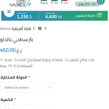
nk panel
Click to enlarge
nk panel
nk panel
Home
قارة أفريقيا
nk panel
بئر سطحي بالدلو
460.00
ر.ع.
nk Panel
1- ماء صالح للشرب.2- مضخة يدوية لاستخراج الماء.3- مدة
nati
الاستفادة 5-15 سنة
nk
الدولة المختارة
*
nk Panel
nk
الكمية
*
nk panel