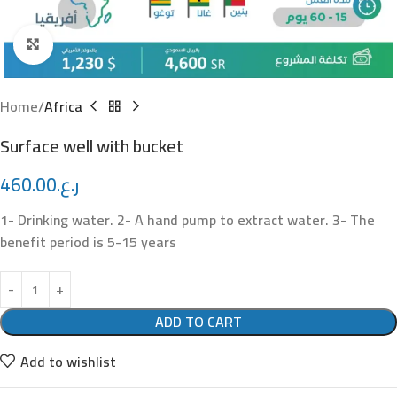
nk panel
Click to enlarge
nk panel
nk panel
Home
Africa
nk panel
Surface well with bucket
nk Panel
460.00
ر.ع.
nk panel
1- Drinking water. 2- A hand pump to extract water. 3- The
benefit period is 5-15 years
nk giriş
nk panel
ADD TO CART
nk Panel
Add to wishlist
nk panel