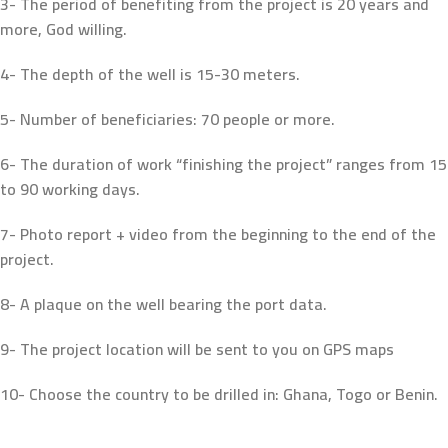
3- The period of benefiting from the project is 20 years and
nk satın al
more, God willing.
nk satın al
4- The depth of the well is 15-30 meters.
nk Panel
5- Number of beneficiaries: 70 people or more.
nk panel
6- The duration of work “finishing the project” ranges from 15
to 90 working days.
nk panel
7- Photo report + video from the beginning to the end of the
nk Panel
project.
nk panel
8- A plaque on the well bearing the port data.
nk panel
9- The project location will be sent to you on GPS maps
nk panel
10- Choose the country to be drilled in: Ghana, Togo or Benin.
nk panel