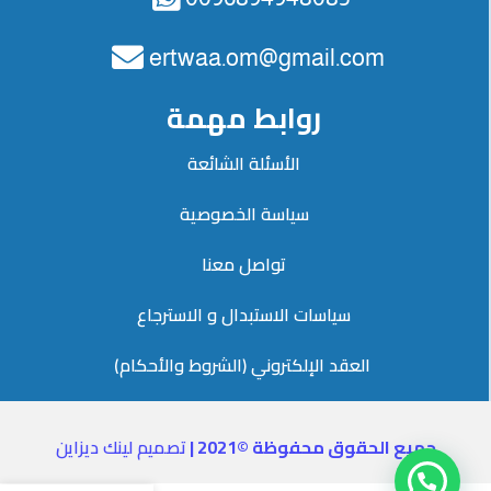
Online Webmaster Tools
ertwaa.om@gmail.com
روابط مهمة
et
الأسئلة الشائعة
t
سياسة الخصوصية
etin giriş
تواصل معنا
anbet
سياسات الاستبدال و الاسترجاع
ng Forum
العقد الإلكتروني (الشروط والأحكام) ​
t giriş
ca escort
جميع الحقوق محفوظة ©2021 |
تصميم لينك ديزاين
ahis